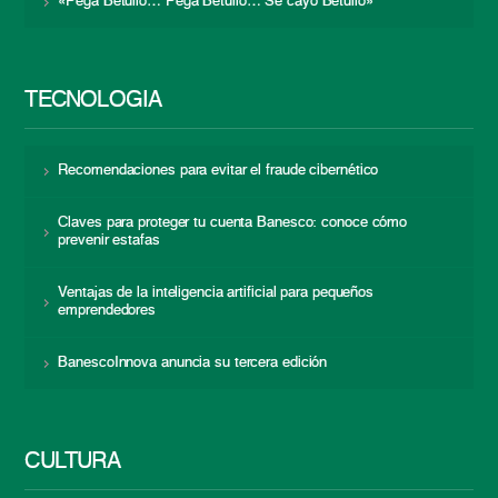
«Pega Betulio… Pega Betulio… Se cayó Betulio»
TECNOLOGÍA
Recomendaciones para evitar el fraude cibernético
Claves para proteger tu cuenta Banesco: conoce cómo
prevenir estafas
Ventajas de la inteligencia artificial para pequeños
emprendedores
BanescoInnova anuncia su tercera edición
CULTURA