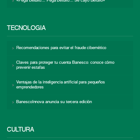
«Pega Betulio… Pega Betulio… Se cayó Betulio»
TECNOLOGÍA
Recomendaciones para evitar el fraude cibernético
Claves para proteger tu cuenta Banesco: conoce cómo
prevenir estafas
Ventajas de la inteligencia artificial para pequeños
emprendedores
BanescoInnova anuncia su tercera edición
CULTURA