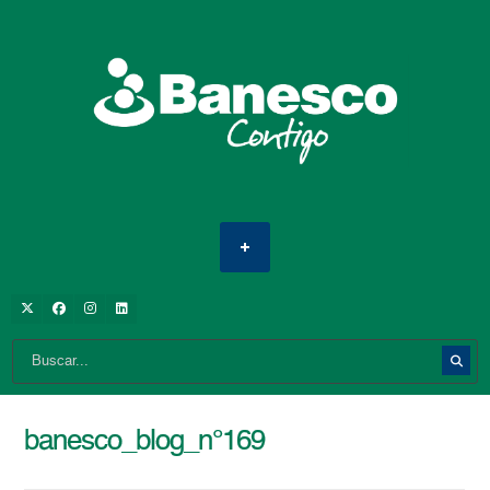
banesco_blog_n°169