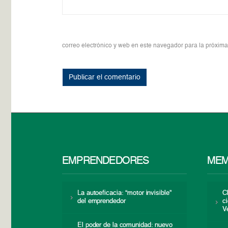
correo electrónico y web en este navegador para la próxim
EMPRENDEDORES
MEM
La autoeficacia: “motor invisible”
C
del emprendedor
c
V
El poder de la comunidad: nuevo