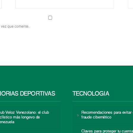
a vez que comente.
ORIAS DEPORTIVAS
TECNOLOGÍA
lub Veloz Venezolano: el club
Recomendaciones para evitar 
iclístico más longevo de
fraude cibernético
enezuela
Claves para proteger tu cuent