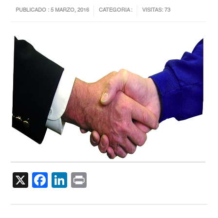
PUBLICADO : 5 MARZO, 2016
CATEGORIA :
VISITAS: 73
X
Facebook
LinkedIn
Print