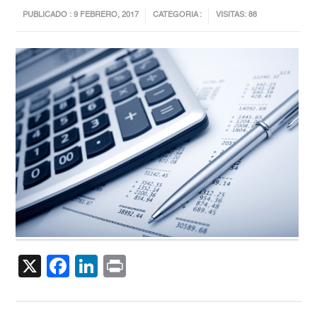
PUBLICADO : 9 FEBRERO, 2017
CATEGORIA :
VISITAS: 88
X
Facebook
LinkedIn
Print