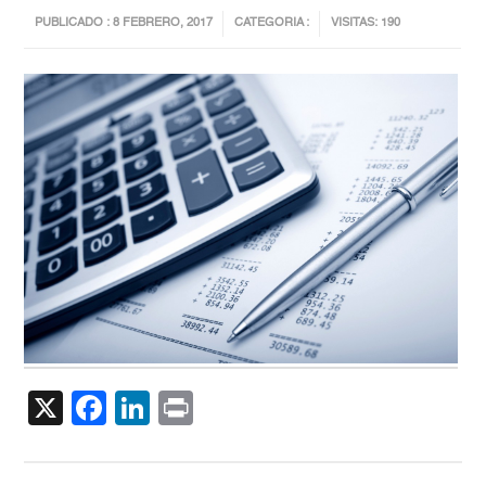
PUBLICADO : 8 FEBRERO, 2017
CATEGORIA :
VISITAS: 190
X
Facebook
LinkedIn
Print