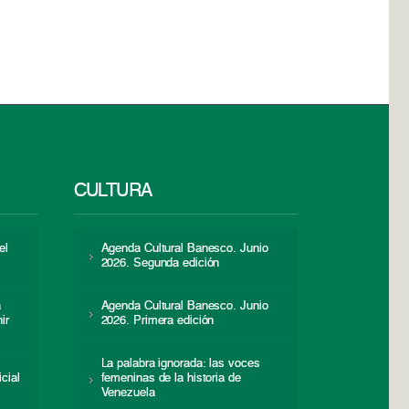
CULTURA
el
Agenda Cultural Banesco. Junio
2026. Segunda edición
a
Agenda Cultural Banesco. Junio
ir
2026. Primera edición
La palabra ignorada: las voces
icial
femeninas de la historia de
s
Venezuela