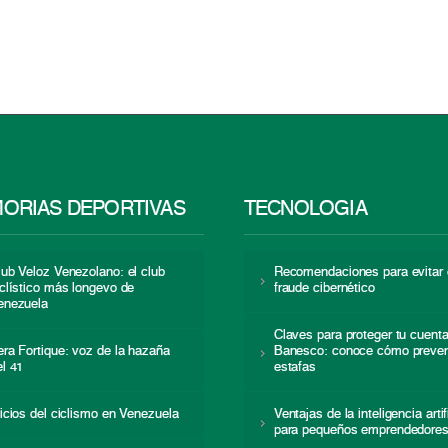
ORIAS DEPORTIVAS
TECNOLOGÍA
lub Veloz Venezolano: el club
Recomendaciones para evitar 
iclístico más longevo de
fraude cibernético
enezuela
Claves para proteger tu cuent
era Fortique: voz de la hazaña
Banesco: conoce cómo preven
el 41
estafas
nicios del ciclismo en Venezuela
Ventajas de la inteligencia artif
para pequeños emprendedore