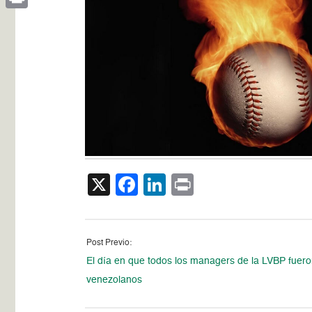
Print
X
Facebook
LinkedIn
Print
Post Previo:
El día en que todos los managers de la LVBP fuer
venezolanos