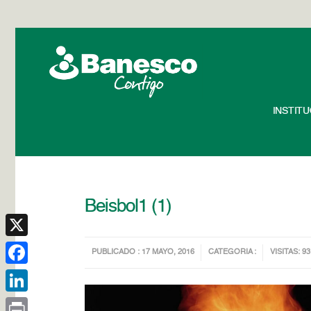
INSTIT
Beisbol1 (1)
X
PUBLICADO : 17 MAYO, 2016
CATEGORIA :
VISITAS: 93
Facebook
LinkedIn