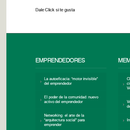
Dale Click si te gusta
EMPRENDEDORES
MEM
La autoeficacia: “motor invisible”
C
del emprendedor
c
V
El poder de la comunidad: nuevo
activo del emprendedor
V
d
Networking: el arte de la
“arquitectura social” para
I
emprender