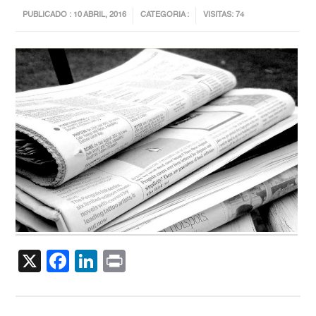
PUBLICADO : 10 ABRIL, 2016
CATEGORIA :
VISITAS: 74
X
Facebook
LinkedIn
Print