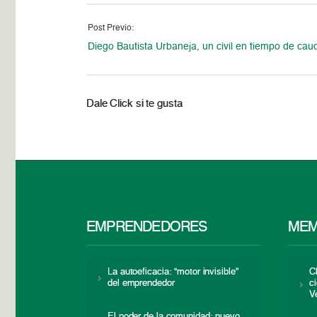
Post Previo:
Diego Bautista Urbaneja, un civil en tiempo de caud
Dale Click si te gusta
EMPRENDEDORES
MEM
La autoeficacia: “motor invisible”
C
del emprendedor
c
V
El poder de la comunidad: nuevo