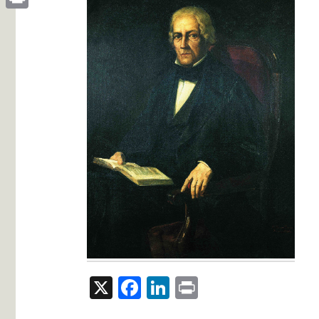
Print
X
Facebook
LinkedIn
Print