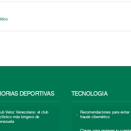
illos
ORIAS DEPORTIVAS
TECNOLOGÍA
lub Veloz Venezolano: el club
Recomendaciones para evitar 
iclístico más longevo de
fraude cibernético
enezuela
Claves para proteger tu cuent