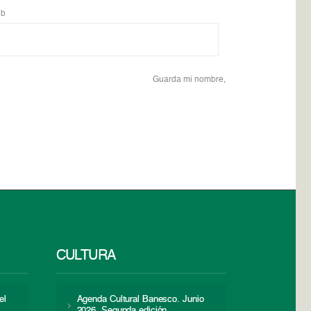
b
Guarda mi nombre,
CULTURA
el
Agenda Cultural Banesco. Junio
2026. Segunda edición