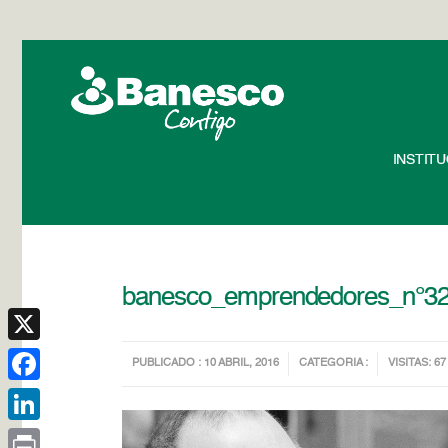
INSTIT
banesco_emprendedores_n°3
X
PUBLICADO : 10 ABRIL, 2016
CATEGORIA :
VISITAS: 67
Facebook
LinkedIn