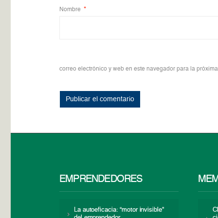
Nombre
*
correo electrónico y web en este navegador para la próxim
EMPRENDEDORES
MEM
La autoeficacia: “motor invisible”
C
del emprendedor
c