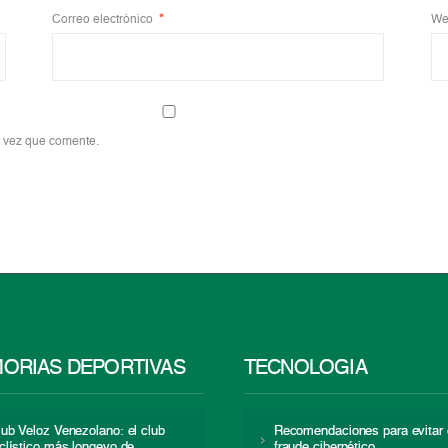
Correo electrónico
*
We
a vez que comente.
ORIAS DEPORTIVAS
TECNOLOGÍA
lub Veloz Venezolano: el club
Recomendaciones para evitar 
iclístico más longevo de
fraude cibernético