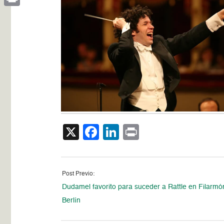
Print
X
Facebook
LinkedIn
Print
Post Previo:
Dudamel favorito para suceder a Rattle en Filarmó
Berlín