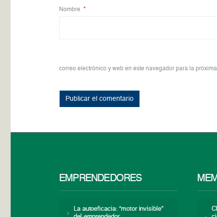
Nombre
*
correo electrónico y web en este navegador para la próxim
EMPRENDEDORES
MEM
La autoeficacia: “motor invisible”
C
del emprendedor
c