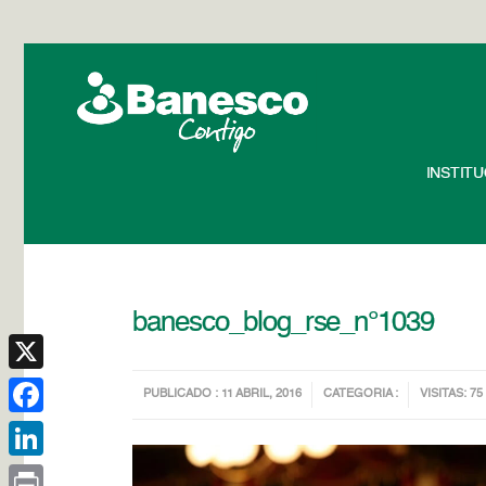
INSTIT
banesco_blog_rse_n°1039
X
PUBLICADO : 11 ABRIL, 2016
CATEGORIA :
VISITAS: 75
Facebook
LinkedIn