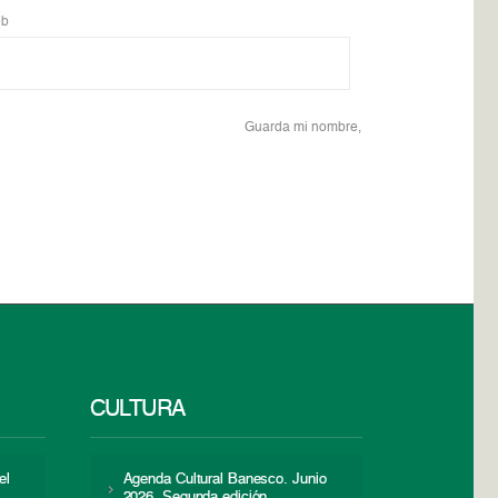
b
Guarda mi nombre,
CULTURA
el
Agenda Cultural Banesco. Junio
2026. Segunda edición