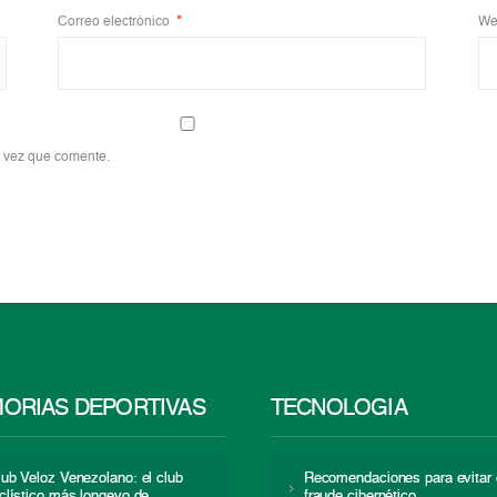
Correo electrónico
*
We
a vez que comente.
ORIAS DEPORTIVAS
TECNOLOGÍA
lub Veloz Venezolano: el club
Recomendaciones para evitar 
iclístico más longevo de
fraude cibernético