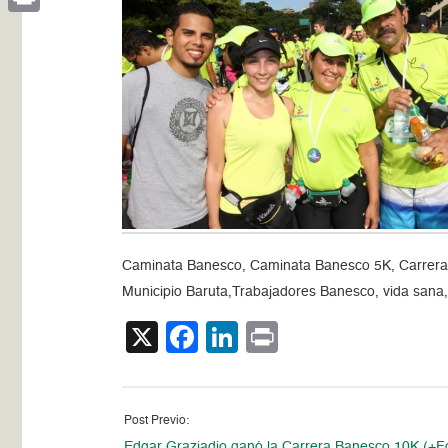
Print
Caminata Banesco, Caminata Banesco 5K, Carrera
Municipio Baruta,Trabajadores Banesco, vida sana
X
Facebook
LinkedIn
Print
Post Previo:
Edgar Graziadio ganó la Carrera Banesco 10K (+F