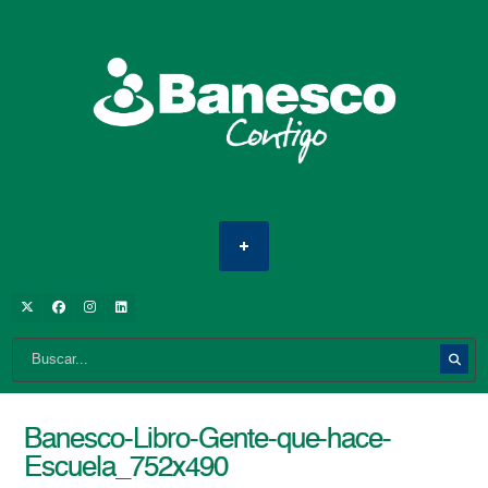
Banesco-Libro-Gente-que-hace-
Escuela_752x490