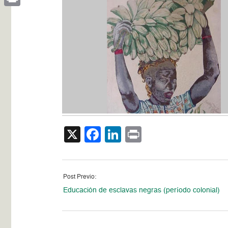
Print
X
Facebook
LinkedIn
Print
Post Previo:
Educación de esclavas negras (período colonial)