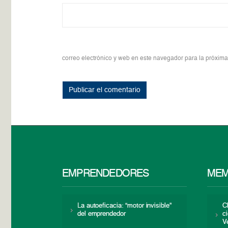
correo electrónico y web en este navegador para la próxim
EMPRENDEDORES
MEM
La autoeficacia: “motor invisible”
C
del emprendedor
c
V