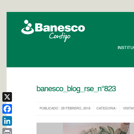
INSTIT
banesco_blog_rse_n°823
X
PUBLICADO : 29 FEBRERO, 2016
CATEGORIA :
VISITA
Facebook
LinkedIn