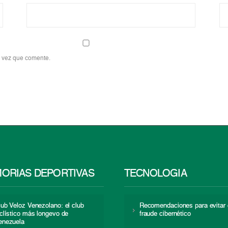
a vez que comente.
ORIAS DEPORTIVAS
TECNOLOGÍA
lub Veloz Venezolano: el club
Recomendaciones para evitar 
iclístico más longevo de
fraude cibernético
enezuela