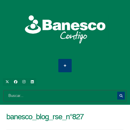
banesco_blog_rse_n°827