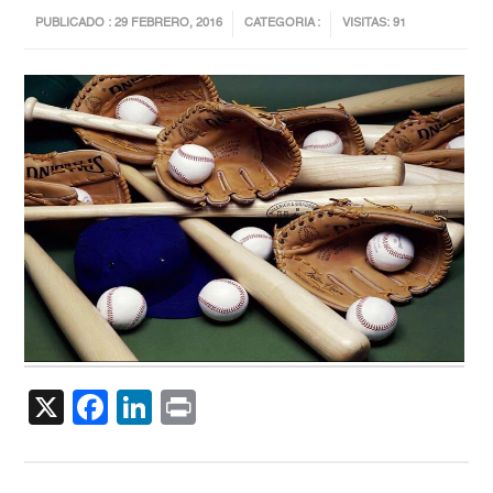
PUBLICADO : 29 FEBRERO, 2016
CATEGORIA :
VISITAS: 91
X
Facebook
LinkedIn
Print