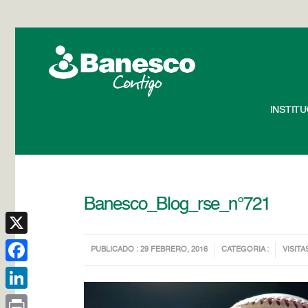
INSTIT
Banesco_Blog_rse_n°721
X
PUBLICADO : 29 FEBRERO, 2016
CATEGORIA :
VISITA
Facebook
LinkedIn