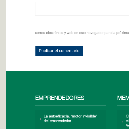
correo electrónico y web en este navegador para la próxim
EMPRENDEDORES
MEM
La autoeficacia: “motor invisible”
C
del emprendedor
c
V