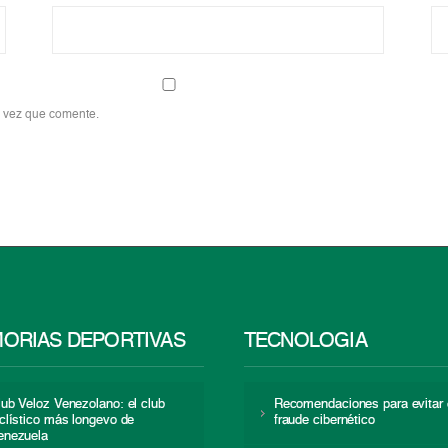
a vez que comente.
ORIAS DEPORTIVAS
TECNOLOGÍA
lub Veloz Venezolano: el club
Recomendaciones para evitar 
iclístico más longevo de
fraude cibernético
enezuela