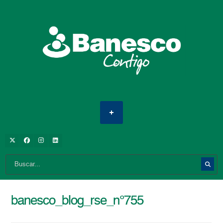
banesco_blog_rse_n°755