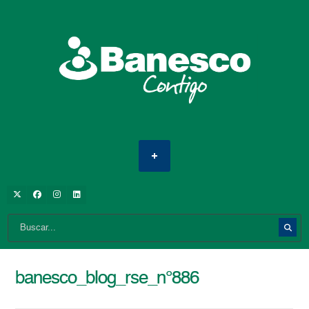
banesco_blog_rse_n°886