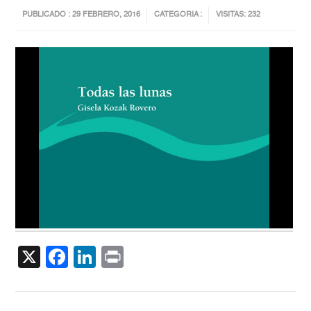
PUBLICADO : 29 FEBRERO, 2016
CATEGORIA :
VISITAS: 232
X
Facebook
LinkedIn
Print