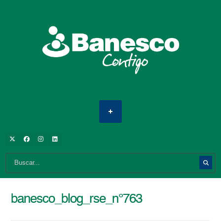
banesco_blog_rse_n°763