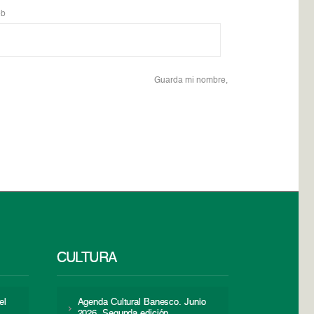
b
Guarda mi nombre,
CULTURA
el
Agenda Cultural Banesco. Junio
2026. Segunda edición