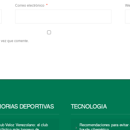
Correo electrónico
*
We
a vez que comente.
ORIAS DEPORTIVAS
TECNOLOGÍA
lub Veloz Venezolano: el club
Recomendaciones para evitar 
iclístico más longevo de
fraude cibernético