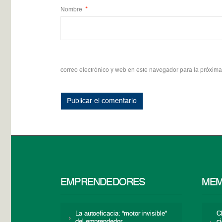
Nombre
*
correo electrónico y web en este navegador para la próxim
EMPRENDEDORES
MEM
La autoeficacia: “motor invisible”
C
del emprendedor
c