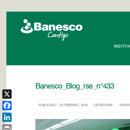
INSTIT
Banesco_Blog_rse_n°433
X
PUBLICADO : 22 FEBRERO, 2016
CATEGORIA :
VISITA
Facebook
LinkedIn