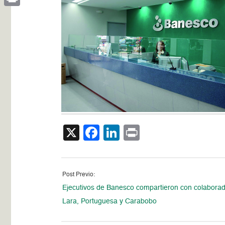
Print
X
Facebook
LinkedIn
Print
Post Previo:
Ejecutivos de Banesco compartieron con colabora
Lara, Portuguesa y Carabobo