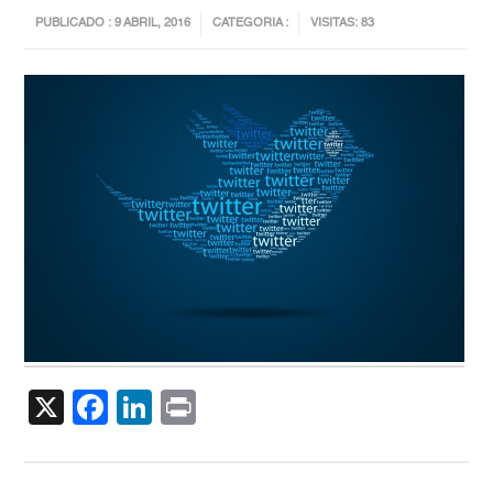
PUBLICADO : 9 ABRIL, 2016
CATEGORIA :
VISITAS: 83
X
Facebook
LinkedIn
Print