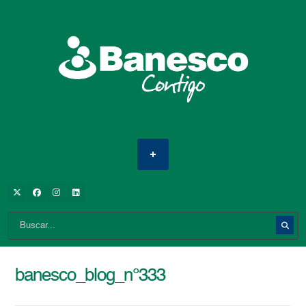
banesco_blog_n°333