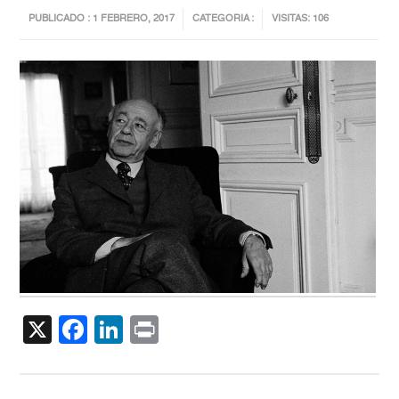
PUBLICADO : 1 FEBRERO, 2017
CATEGORIA :
VISITAS: 106
X
Facebook
LinkedIn
Print