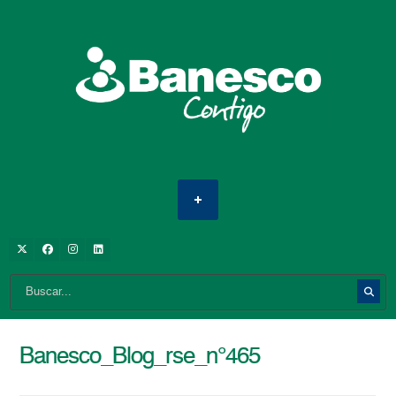
Banesco_Blog_rse_n°465