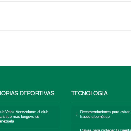
ORIAS DEPORTIVAS
TECNOLOGÍA
lub Veloz Venezolano: el club
Recomendaciones para evitar 
iclístico más longevo de
fraude cibernético
enezuela
Claves para proteger tu cuent