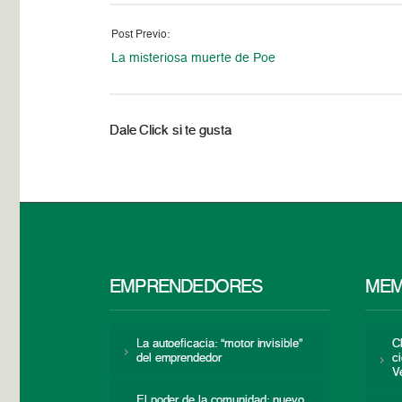
Post Previo:
La misteriosa muerte de Poe
Dale Click si te gusta
EMPRENDEDORES
MEM
La autoeficacia: “motor invisible”
C
del emprendedor
c
V
El poder de la comunidad: nuevo