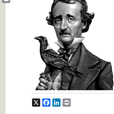
Print
X
Facebook
LinkedIn
Print