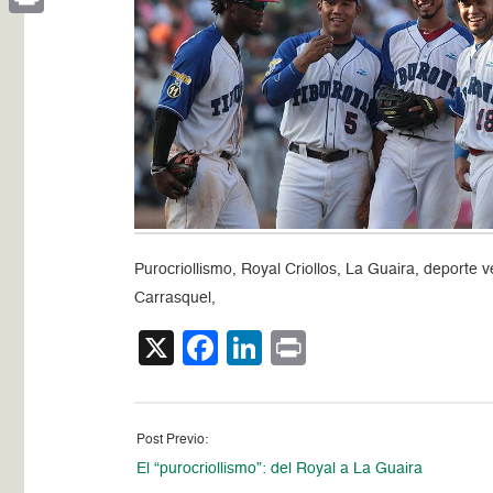
Print
Purocriollismo, Royal Criollos, La Guaira, deporte
Carrasquel,
X
Facebook
LinkedIn
Print
Post Previo:
El “purocriollismo”: del Royal a La Guaira