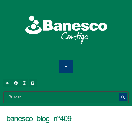
banesco_blog_n°409