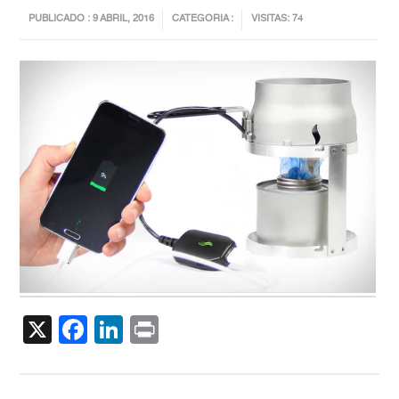
PUBLICADO : 9 ABRIL, 2016
CATEGORIA :
VISITAS: 74
X
Facebook
LinkedIn
Print