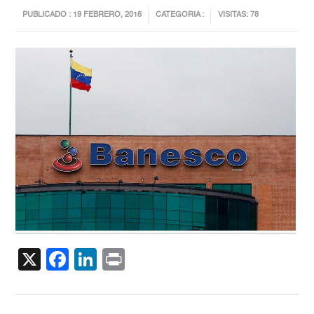
PUBLICADO : 19 FEBRERO, 2016
CATEGORIA :
VISITAS: 78
X
Facebook
LinkedIn
Print