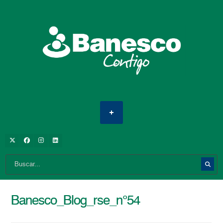
Banesco_Blog_rse_n°54