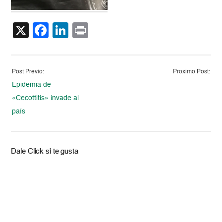
X
Facebook
LinkedIn
Print
Post Previo:
Proximo Post:
Epidemia de
«Cecottitis» invade al
país
Dale Click si te gusta