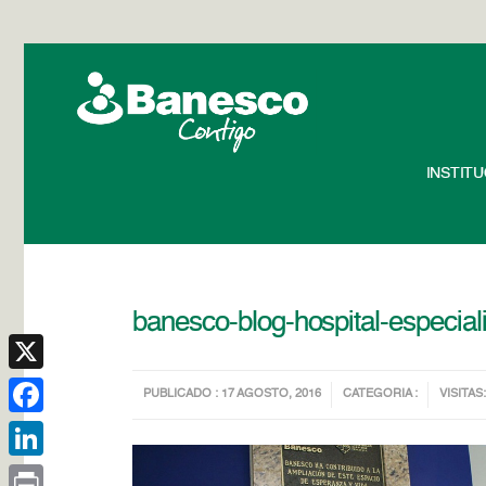
INSTIT
banesco-blog-hospital-especial
X
PUBLICADO : 17 AGOSTO, 2016
CATEGORIA :
VISITAS:
Facebook
LinkedIn