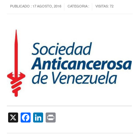
PUBLICADO : 17 AGOSTO, 2016
CATEGORIA :
VISITAS: 72
X
Facebook
LinkedIn
Print