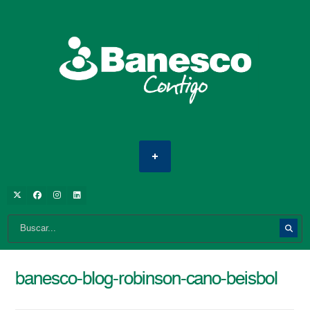
banesco-blog-robinson-cano-beisbol