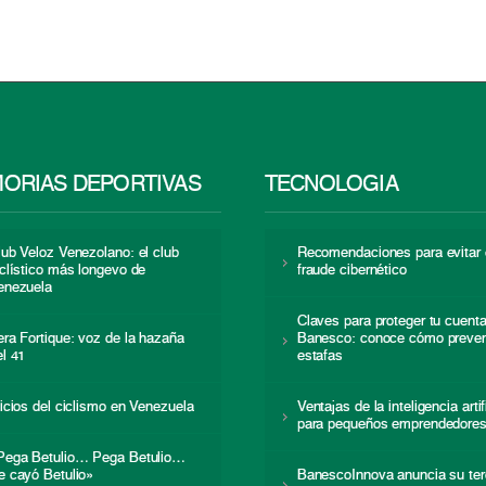
ORIAS DEPORTIVAS
TECNOLOGÍA
lub Veloz Venezolano: el club
Recomendaciones para evitar 
iclístico más longevo de
fraude cibernético
enezuela
Claves para proteger tu cuent
era Fortique: voz de la hazaña
Banesco: conoce cómo preven
el 41
estafas
nicios del ciclismo en Venezuela
Ventajas de la inteligencia artif
para pequeños emprendedore
Pega Betulio… Pega Betulio…
e cayó Betulio»
BanescoInnova anuncia su ter