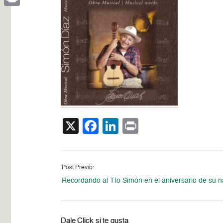
Print
X
Facebook
LinkedIn
Print
Post Previo:
Recordando al Tío Simón en el aniversario de su n
Dale Click si te gusta