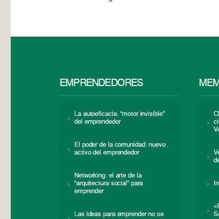
EMPRENDEDORES
MEM
La autoeficacia: “motor invisible”
C
del emprendedor
c
V
El poder de la comunidad: nuevo
activo del emprendedor
V
d
Networking: el arte de la
“arquitectura social” para
I
emprender
«
Las ideas para emprender no se
S