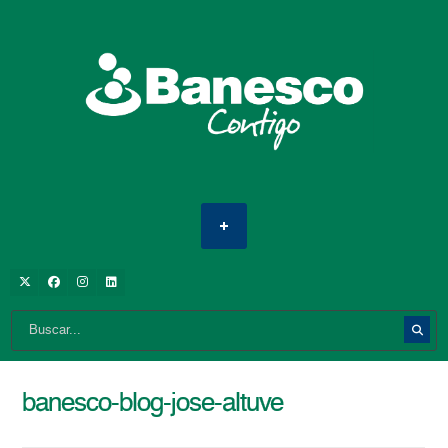
banesco-blog-jose-altuve