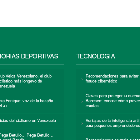
ORIAS DEPORTIVAS
TECNOLOGÍA
lub Veloz Venezolano: el club
Recomendaciones para evitar 
iclístico más longevo de
fraude cibernético
enezuela
Claves para proteger tu cuent
era Fortique: voz de la hazaña
Banesco: conoce cómo preven
el 41
estafas
nicios del ciclismo en Venezuela
Ventajas de la inteligencia artif
para pequeños emprendedore
Pega Betulio… Pega Betulio…