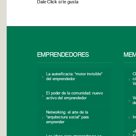
Dale Click si te gusta
EMPRENDEDORES
MEM
La autoeficacia: “motor invisible”
C
del emprendedor
c
V
El poder de la comunidad: nuevo
activo del emprendedor
V
d
Networking: el arte de la
“arquitectura social” para
I
emprender
«