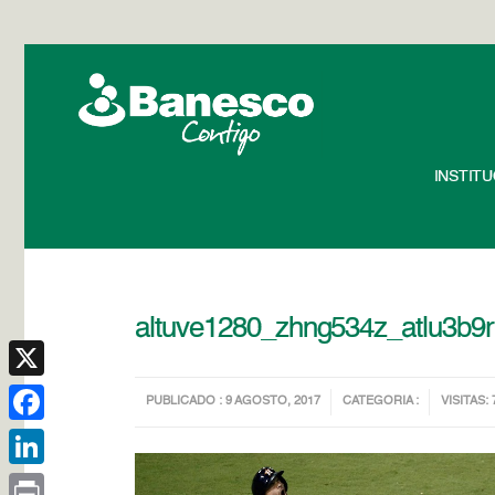
INSTIT
altuve1280_zhng534z_atlu
X
PUBLICADO : 9 AGOSTO, 2017
CATEGORIA :
VISITAS: 
Facebook
LinkedIn