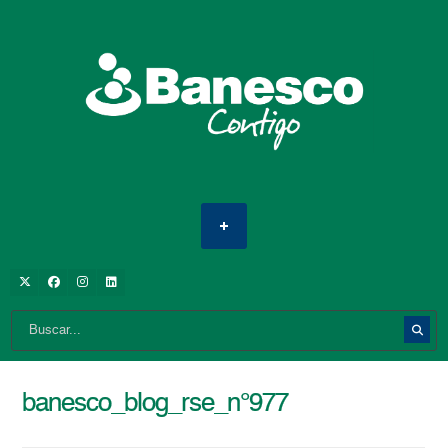
banesco_blog_rse_n°977