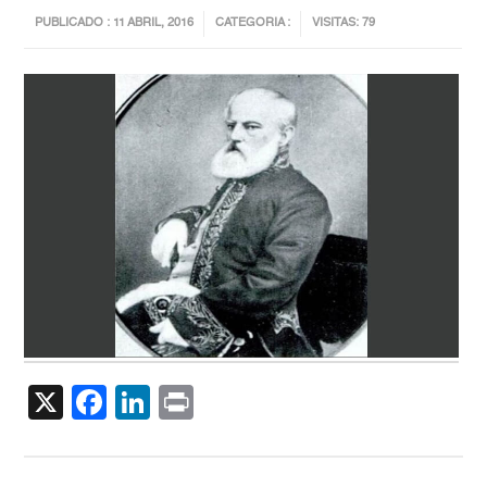
PUBLICADO : 11 ABRIL, 2016
CATEGORIA :
VISITAS: 79
X
Facebook
LinkedIn
Print