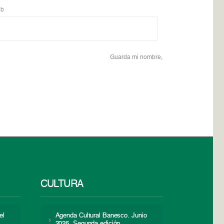
b
Guarda mi nombre,
CULTURA
el
Agenda Cultural Banesco. Junio
2026. Segunda edición