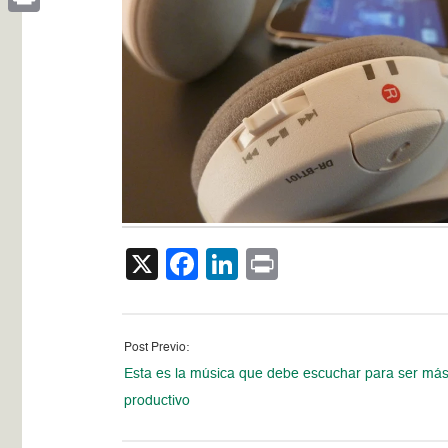
Print
X
Facebook
LinkedIn
Print
Post Previo:
Esta es la música que debe escuchar para ser má
productivo