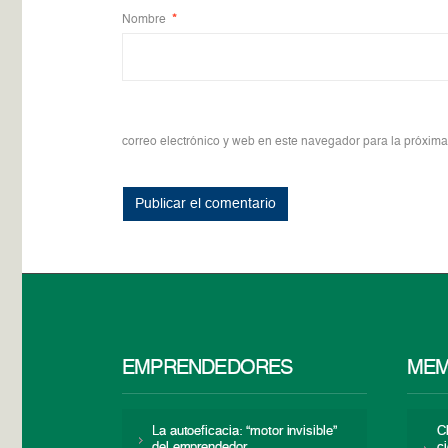
Nombre
*
correo electrónico y web en este navegador para la próxim
EMPRENDEDORES
MEM
La autoeficacia: “motor invisible”
C
del emprendedor
c