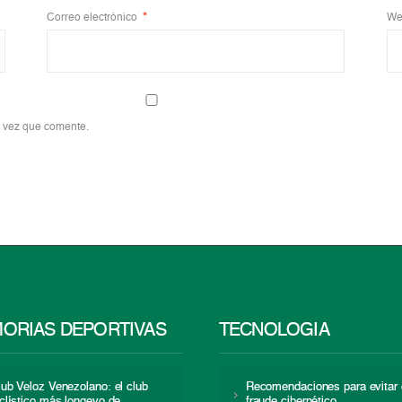
Correo electrónico
*
We
a vez que comente.
ORIAS DEPORTIVAS
TECNOLOGÍA
lub Veloz Venezolano: el club
Recomendaciones para evitar 
iclístico más longevo de
fraude cibernético