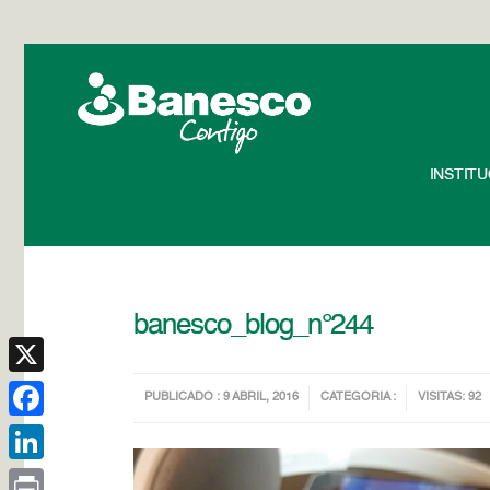
INSTIT
banesco_blog_n°244
X
PUBLICADO : 9 ABRIL, 2016
CATEGORIA :
VISITAS: 92
Facebook
LinkedIn