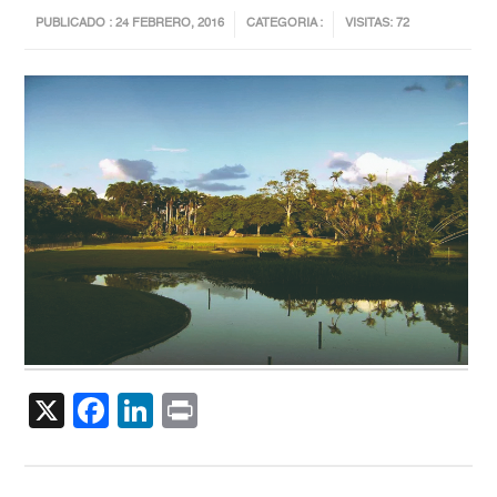
PUBLICADO : 24 FEBRERO, 2016
CATEGORIA :
VISITAS: 72
X
Facebook
LinkedIn
Print