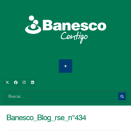
Banesco_Blog_rse_n°434