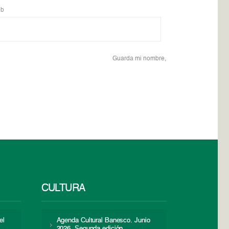
b
Guarda mi nombre,
CULTURA
el
Agenda Cultural Banesco. Junio
2026. Segunda edición