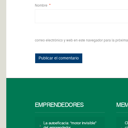
Nombre
*
correo electrónico y web en este navegador para la próxim
EMPRENDEDORES
MEM
La autoeficacia: “motor invisible”
C
del emprendedor
c