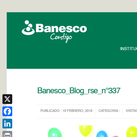
INSTIT
Banesco_Blog_rse_n°337
X
PUBLICADO : 19 FEBRERO, 2016
CATEGORIA :
VISITA
Facebook
LinkedIn