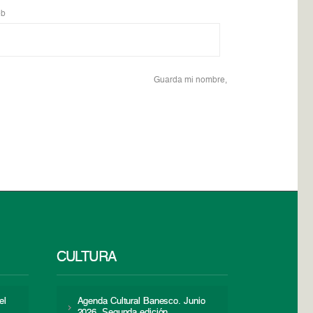
b
Guarda mi nombre,
CULTURA
el
Agenda Cultural Banesco. Junio
2026. Segunda edición