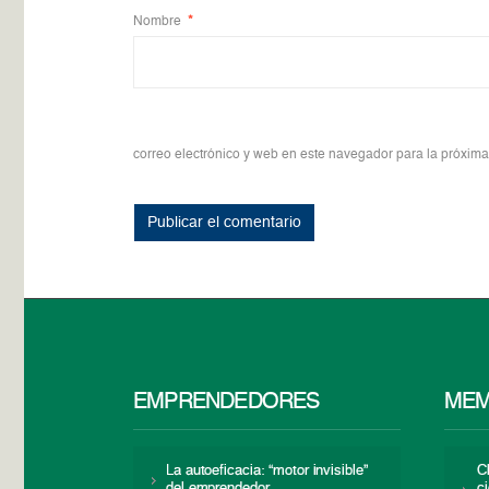
Nombre
*
correo electrónico y web en este navegador para la próxim
EMPRENDEDORES
MEM
La autoeficacia: “motor invisible”
C
del emprendedor
c