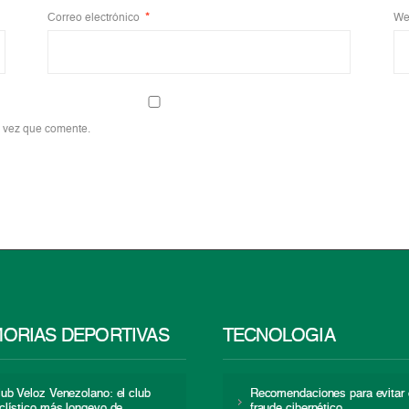
Correo electrónico
*
We
a vez que comente.
ORIAS DEPORTIVAS
TECNOLOGÍA
lub Veloz Venezolano: el club
Recomendaciones para evitar 
iclístico más longevo de
fraude cibernético