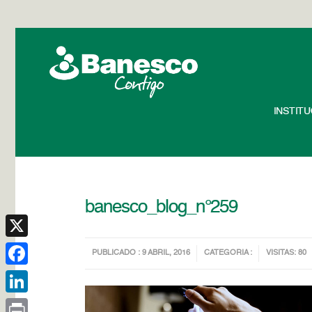
INSTIT
banesco_blog_n°259
X
PUBLICADO : 9 ABRIL, 2016
CATEGORIA :
VISITAS: 80
Facebook
LinkedIn