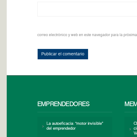
correo electrónico y web en este navegador para la próxim
EMPRENDEDORES
MEM
La autoeficacia: “motor invisible”
C
del emprendedor
c
V