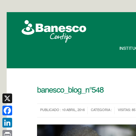
INSTIT
banesco_blog_n°548
X
PUBLICADO : 10 ABRIL, 2016
CATEGORIA :
VISITAS: 85
Facebook
LinkedIn