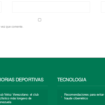
a vez que comente.
ORIAS DEPORTIVAS
TECNOLOGÍA
lub Veloz Venezolano: el club
Recomendaciones para evitar 
iclístico más longevo de
fraude cibernético
enezuela