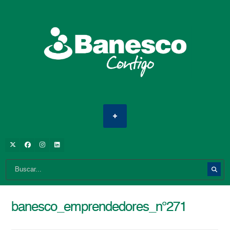
banesco_emprendedores_n°271