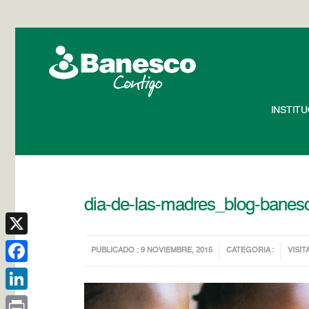
INSTIT
dia-de-las-madres_blog-bane
X
PUBLICADO : 9 NOVIEMBRE, 2015
CATEGORIA :
VISIT
Facebook
LinkedIn