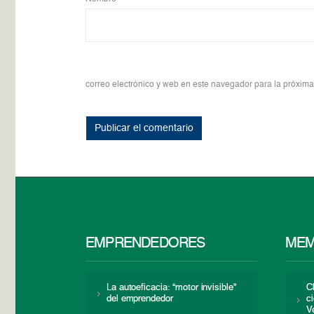
correo electrónico y web en este navegador para la próxim
EMPRENDEDORES
MEM
La autoeficacia: “motor invisible”
C
del emprendedor
c
V