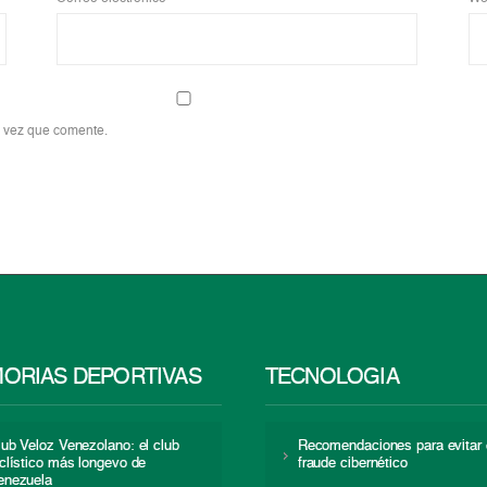
a vez que comente.
ORIAS DEPORTIVAS
TECNOLOGÍA
lub Veloz Venezolano: el club
Recomendaciones para evitar 
iclístico más longevo de
fraude cibernético
enezuela