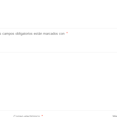
s campos obligatorios están marcados con
*
Correo electrónico
*
We