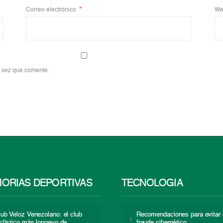
Correo electrónico
*
We
a vez que comente.
ORIAS DEPORTIVAS
TECNOLOGÍA
lub Veloz Venezolano: el club
Recomendaciones para evitar 
iclístico más longevo de
fraude cibernético