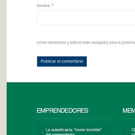
Nombre
*
correo electrónico y web en este navegador para la próxim
EMPRENDEDORES
MEM
La autoeficacia: “motor invisible”
C
del emprendedor
c