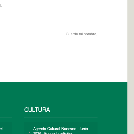
b
Guarda mi nombre,
CULTURA
el
Agenda Cultural Banesco. Junio
2026. Segunda edición