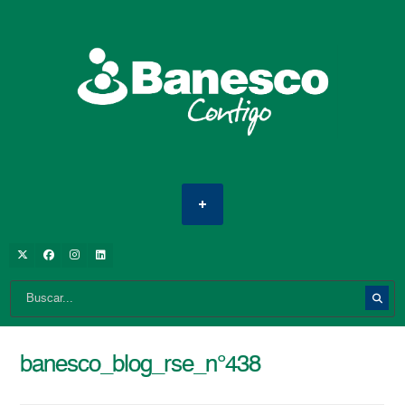
banesco_blog_rse_n°438