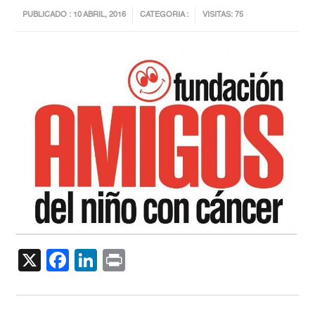
PUBLICADO : 10 ABRIL, 2016
CATEGORIA :
VISITAS: 75
X
Facebook
LinkedIn
Print